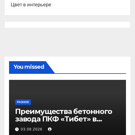
Цвет в интерьере
You missed
РАЗНОЕ
Преимущества бетонного
завода ПКФ «Тибет» в
Волгограде и Волжском
03.08.2026