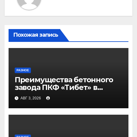
Похожая запись
РАЗНОЕ
Преимущества бетонного
завода ПКФ «Тибет» в
Волгограде и Волжском
АВГ 3, 2026