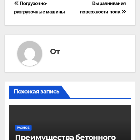
Навигация
Погрузочно-
Выравнивания
разгрузочные машины
поверхности пола
по
записям
От
Похожая запись
РАЗНОЕ
Преимущества бетонного