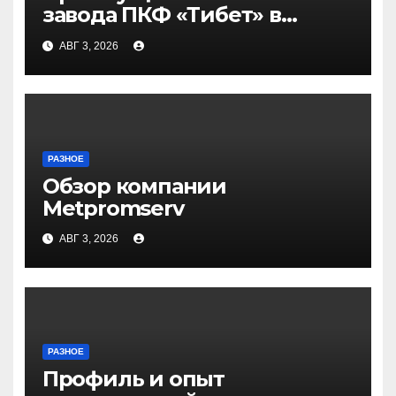
завода ПКФ «Тибет» в
Волгограде и Волжском
АВГ 3, 2026
РАЗНОЕ
Обзор компании
Metpromserv
АВГ 3, 2026
РАЗНОЕ
Профиль и опыт