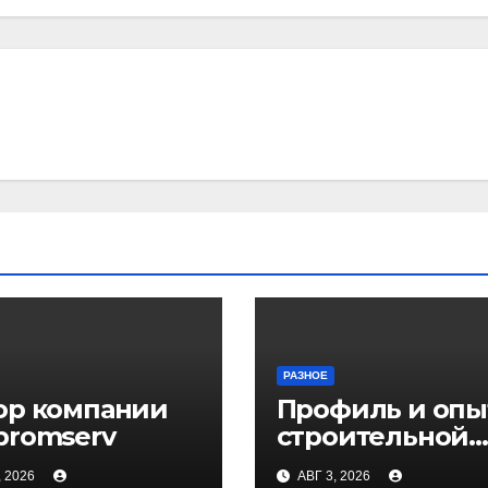
РАЗНОЕ
ор компании
Профиль и опы
promserv
строительной
компании Мед
, 2026
АВГ 3, 2026