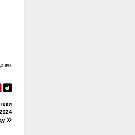
е
ценки
теки
2024
ду