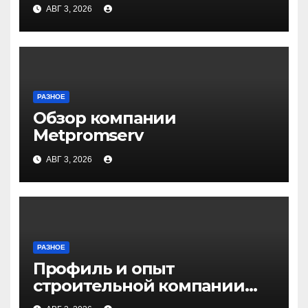
Волгограде и Волжском
АВГ 3, 2026
РАЗНОЕ
Обзор компании
Metpromserv
АВГ 3, 2026
РАЗНОЕ
Профиль и опыт
строительной компании
Медичи