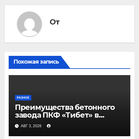
записям
От
Похожая запись
РАЗНОЕ
Преимущества бетонного
завода ПКФ «Тибет» в
Волгограде и Волжском
АВГ 3, 2026