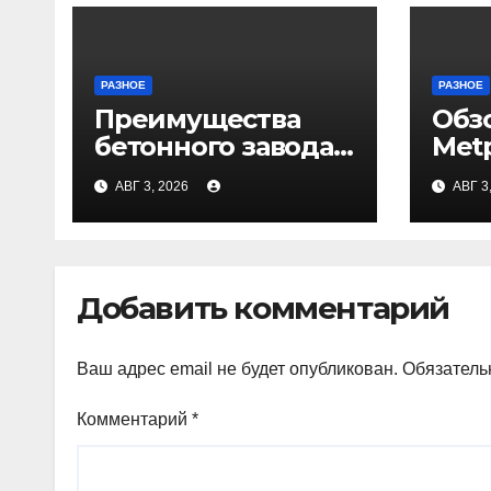
РАЗНОЕ
РАЗНОЕ
Преимущества
Обз
бетонного завода
Met
ПКФ «Тибет» в
АВГ 3, 2026
АВГ 3
Волгограде и
Волжском
Добавить комментарий
Ваш адрес email не будет опубликован.
Обязатель
Комментарий
*