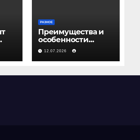
РАЗНОЕ
ыт
Преимущества и
особенности
ичи
скрытых дверей
12.07.2026