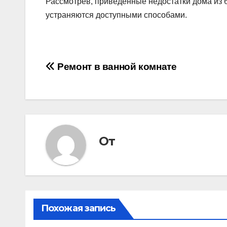
Рассмотрев, приведенные недостатки дома из б
устраняются доступными способами.
Навигация
Ремонт в ванной комнате
по
записям
От
Похожая запись