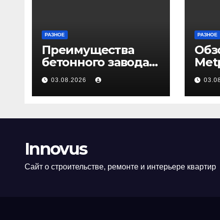
РАЗНОЕ
РАЗНОЕ
Преимущества
Обз
бетонного завода
Met
ПКФ «Тибет» в
03.08.2026
03.0
Волгограде и
Волжском
Innovus
Сайт о строительстве, ремонте и интерьере квартир