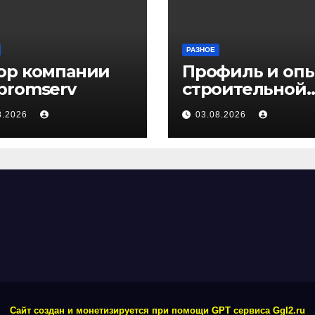
РАЗНОЕ
ор компании
Профиль и оп
promserv
строительной
компании Мед
8.2026
03.08.2026
Сайт создан и монетизируется при помощи GPT сервиса Ggl2.ru