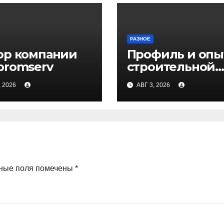
РАЗНОЕ
ор компании
Профиль и опы
promserv
строительной
компании Мед
, 2026
АВГ 3, 2026
ные поля помечены
*